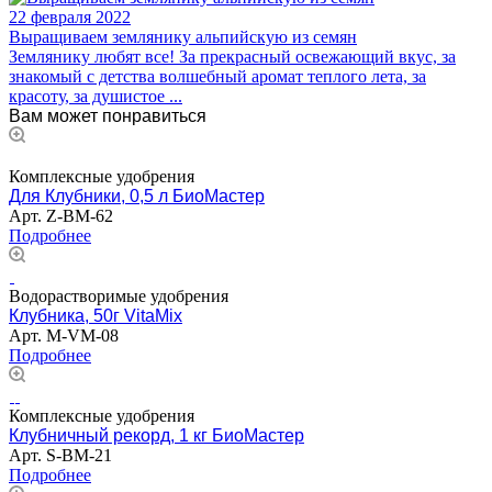
22 февраля 2022
Выращиваем землянику альпийскую из семян
Землянику любят все! За прекрасный освежающий вкус, за
знакомый с детства волшебный аромат теплого лета, за
красоту, за душистое ...
Вам может понравиться
Комплексные удобрения
Для Клубники, 0,5 л БиоМастер
Арт.
Z-BM-62
Подробнее
Водорастворимые удобрения
Клубника, 50г VitaMix
Арт.
M-VM-08
Подробнее
Комплексные удобрения
Клубничный рекорд, 1 кг БиоМастер
Арт.
S-BM-21
Подробнее