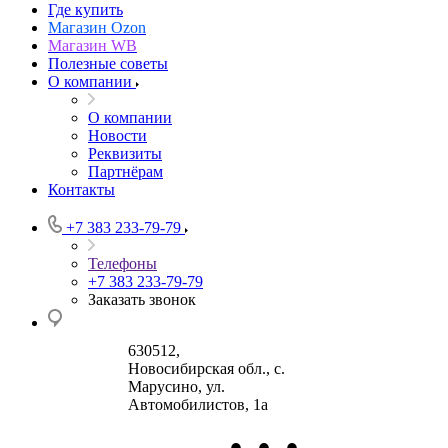
Где купить
Магазин Ozon
Магазин WB
Полезные советы
О компании
О компании
Новости
Реквизиты
Партнёрам
Контакты
+7 383 233-79-79
Телефоны
+7 383 233-79-79
Заказать звонок
630512
,
Новосибирская обл., с.
Марусино
,
ул.
Автомобилистов, 1а
•
•
•
630004
123458
г.
г. Москва
ул.