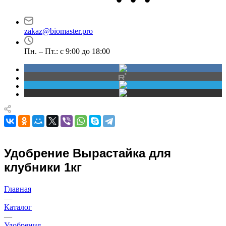
Новосибирск
Маршала Прошлякова,
проспект Димитрова,
30
4/1
zakaz@biomaster.pro
Пн. – Пт.: с 9:00 до 18:00
Удобрение Вырастайка для
клубники 1кг
Главная
—
Каталог
—
Удобрения