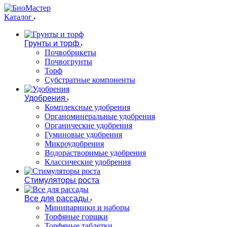
Каталог
Грунты и торф
Почвобрикеты
Почвогрунты
Торф
Субстратные компоненты
Удобрения
Комплексные удобрения
Органоминеральные удобрения
Органические удобрения
Гуминовые удобрения
Микроудобрения
Водорастворимые удобрения
Классические удобрения
Стимуляторы роста
Все для рассады
Минипарники и наборы
Торфяные горшки
Торфяные таблетки