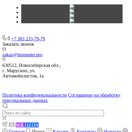
+7 383 233-79-79
Заказать звонок
zakaz@biomaster.pro
630512
,
Новосибирская обл.,
с. Марусино
,
ул.
Автомобилистов, 1а
630004
123458
г. Новосибирск
г. Москва
ул.
•
•
•
проспект Димитрова, 4/1
Маршала Прошлякова, 30
Политика конфиденциальности
Соглашение на обработку
персональных данных
WB
OZON
Главная
Поиск
Каталог
Контакты
Новости