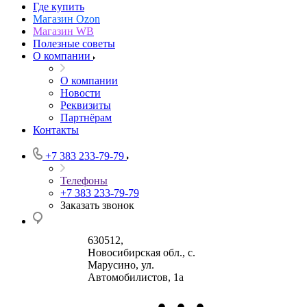
Где купить
Магазин Ozon
Магазин WB
Полезные советы
О компании
О компании
Новости
Реквизиты
Партнёрам
Контакты
+7 383 233-79-79
Телефоны
+7 383 233-79-79
Заказать звонок
630512
,
Новосибирская обл., с.
Марусино
,
ул.
Автомобилистов, 1а
•
•
•
630004
123458
г.
г. Москва
ул.