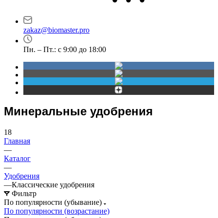
Новосибирск
Маршала Прошлякова,
проспект Димитрова,
30
4/1
zakaz@biomaster.pro
Пн. – Пт.: с 9:00 до 18:00
Минеральные удобрения
18
Главная
—
Каталог
—
Удобрения
—
Классические удобрения
Фильтр
По популярности (убывание)
По популярности (возрастание)