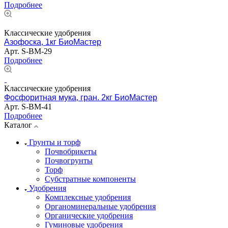
Подробнее
Классические удобрения
Азофоска, 1кг БиоМастер
Арт.
S-BM-29
Подробнее
Классические удобрения
Фосфоритная мука, гран. 2кг БиоМастер
Арт.
S-BM-41
Подробнее
Каталог
Грунты и торф
Почвобрикеты
Почвогрунты
Торф
Субстратные компоненты
Удобрения
Комплексные удобрения
Органоминеральные удобрения
Органические удобрения
Гуминовые удобрения