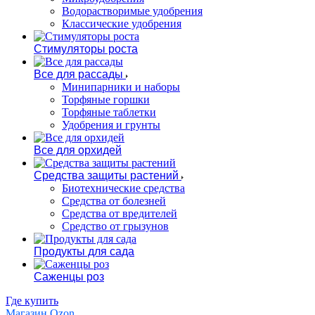
Водорастворимые удобрения
Классические удобрения
Стимуляторы роста
Все для рассады
Минипарники и наборы
Торфяные горшки
Торфяные таблетки
Удобрения и грунты
Все для орхидей
Средства защиты растений
Биотехнические средства
Средства от болезней
Средства от вредителей
Средство от грызунов
Продукты для сада
Саженцы роз
Где купить
Магазин Ozon