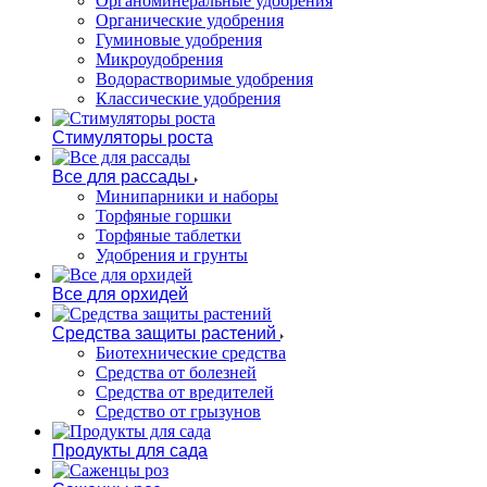
Органоминеральные удобрения
Органические удобрения
Гуминовые удобрения
Микроудобрения
Водорастворимые удобрения
Классические удобрения
Стимуляторы роста
Все для рассады
Минипарники и наборы
Торфяные горшки
Торфяные таблетки
Удобрения и грунты
Все для орхидей
Средства защиты растений
Биотехнические средства
Средства от болезней
Средства от вредителей
Средство от грызунов
Продукты для сада