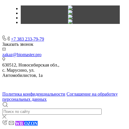
+7 383 233-79-79
Заказать звонок
zakaz@biomaster.pro
630512
,
Новосибирская обл.,
с. Марусино
,
ул.
Автомобилистов, 1а
630004
123458
г. Новосибирск
г. Москва
ул.
•
•
•
проспект Димитрова, 4/1
Маршала Прошлякова, 30
Политика конфиденциальности
Соглашение на обработку
персональных данных
WB
OZON