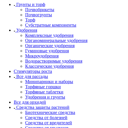
Грунты и торф
Почвобрикеты
Почвогрунты
Торф
Субстратные компоненты
Удобрения
Комплексные удобрения
Органоминеральные удобрения
Органические удобрения
Гуминовые удобрения
Микроудобрения
Водорастворимые удобрения
Классические удобрения
Стимуляторы роста
Все для рассады
Минипарники и наборы
Торфяные горшки
Торфяные таблетки
Удобрения и грунты
Все для орхидей
Средства защиты растений
Биотехнические средства
Средства от болезней
Средства от вредителей
Средство от грызунов