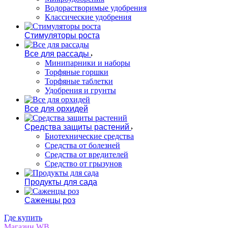
Водорастворимые удобрения
Классические удобрения
Стимуляторы роста
Все для рассады
Минипарники и наборы
Торфяные горшки
Торфяные таблетки
Удобрения и грунты
Все для орхидей
Средства защиты растений
Биотехнические средства
Средства от болезней
Средства от вредителей
Средство от грызунов
Продукты для сада
Саженцы роз
Где купить
Магазин WB