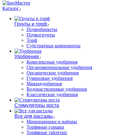
Каталог
Грунты и торф
Почвобрикеты
Почвогрунты
Торф
Субстратные компоненты
Удобрения
Комплексные удобрения
Органоминеральные удобрения
Органические удобрения
Гуминовые удобрения
Микроудобрения
Водорастворимые удобрения
Классические удобрения
Стимуляторы роста
Все для рассады
Минипарники и наборы
Торфяные горшки
Торфяные таблетки