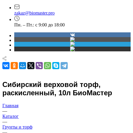
проспект Димитрова,
30
4/1
zakaz@biomaster.pro
Пн. – Пт.: с 9:00 до 18:00
Сибирский верховой торф,
раскисленный, 10л БиоМастер
Главная
—
Каталог
—
Грунты и торф
—