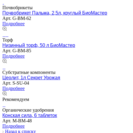
Почвобрикеты
Почвобрикет Пальма, 2,5л, круглый БиоМастер
Арт.
G-BM-62
Подробнее
Торф
Низинный торф, 50 л БиоМастер
Арт.
G-BM-85
Подробнее
Субстратные компоненты
Цеолит, 1л Секрет Урожая
Арт.
S-SU-04
Подробнее
Рекомендуем
Органические удобрения
Конская сила, 6 таблеток
Арт.
M-BM-48
Подробнее
Назад к списку