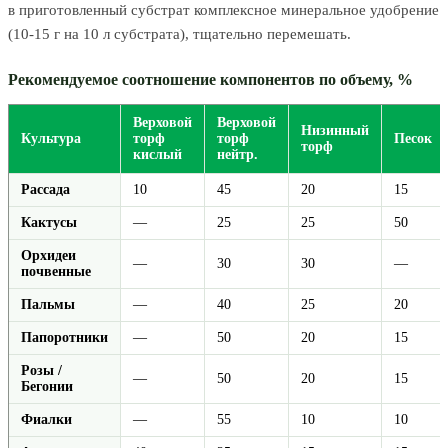
в приготовленный субстрат комплексное минеральное удобрение
(10-15 г на 10 л субстрата), тщательно перемешать.
Рекомендуемое соотношение компонентов по объему, %
Верховой
Верховой
Низинный
Культура
торф
торф
Песок
торф
кислый
нейтр.
Рассада
10
45
20
15
Кактусы
—
25
25
50
Орхидеи
—
30
30
—
почвенные
Пальмы
—
40
25
20
Папоротники
—
50
20
15
Розы /
—
50
20
15
Бегонии
Фиалки
—
55
10
10