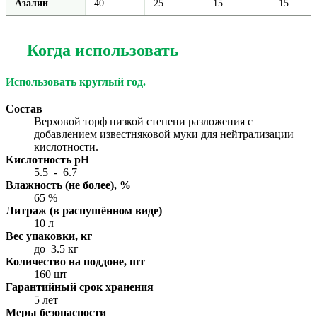
Азалии
40
25
15
15
Когда использовать
Использовать круглый год.
Состав
Верховой торф низкой степени разложения с
добавлением известняковой муки для нейтрализации
кислотности.
Кислотность pH
5.5
-
6.7
Влажность (не более), %
65
%
Литраж (в распушённом виде)
10
л
Вес упаковки, кг
до
3.5
кг
Количество на поддоне, шт
160
шт
Гарантийный срок хранения
5
лет
Меры безопасности