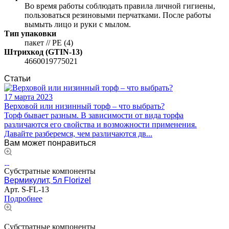
Во время работы соблюдать правила личной гигиены,
пользоваться резиновыми перчатками. После работы
вымыть лицо и руки с мылом.
Тип упаковки
пакет // PE (4)
Штрихкод (GTIN-13)
4660019775021
Статьи
17 марта 2023
Верховой или низинный торф – что выбрать?
Торф бывает разным. В зависимости от вида торфа
различаются его свойства и возможности применения.
Давайте разберемся, чем различаются дв...
Вам может понравиться
Субстратные компоненты
Вермикулит, 5л Florizel
Арт.
S-FL-13
Подробнее
Субстратные компоненты