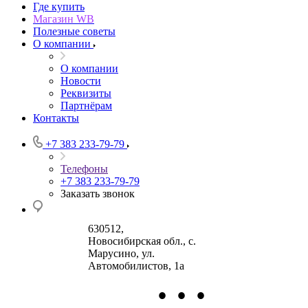
Где купить
Магазин WB
Полезные советы
О компании
О компании
Новости
Реквизиты
Партнёрам
Контакты
+7 383 233-79-79
Телефоны
+7 383 233-79-79
Заказать звонок
630512
,
Новосибирская обл., с.
Марусино
,
ул.
Автомобилистов, 1а
•
•
•
630004
123458
г.
г. Москва
ул.
Новосибирск
Маршала Прошлякова,