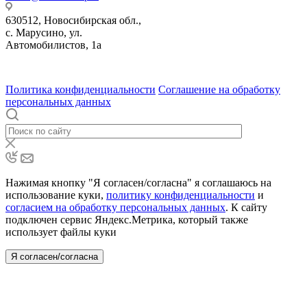
630512
,
Новосибирская обл.,
с. Марусино
,
ул.
Автомобилистов, 1а
630004
123458
г. Новосибирск
г. Москва
ул.
•
•
•
проспект Димитрова, 4/1
Маршала Прошлякова, 30
Политика конфиденциальности
Соглашение на обработку
персональных данных
Нажимая кнопку "Я согласен/согласна" я соглашаюсь на
использование куки,
политику конфиденциальности
и
согласием на обработку персональных данных
. К сайту
подключен сервис Яндекс.Метрика, который также
использует файлы куки
Я согласен/согласна