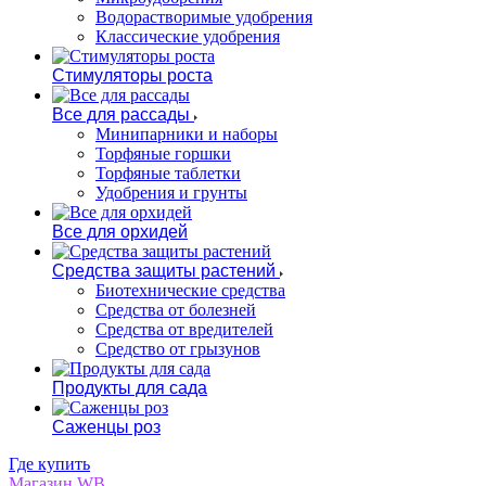
Водорастворимые удобрения
Классические удобрения
Стимуляторы роста
Все для рассады
Минипарники и наборы
Торфяные горшки
Торфяные таблетки
Удобрения и грунты
Все для орхидей
Средства защиты растений
Биотехнические средства
Средства от болезней
Средства от вредителей
Средство от грызунов
Продукты для сада
Саженцы роз
Где купить
Магазин WB