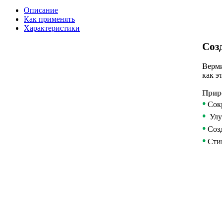
Описание
Как применять
Характеристики
Соз
Верми
как э
Прир
•
Сокр
•
Улуч
•
Созд
•
Стим