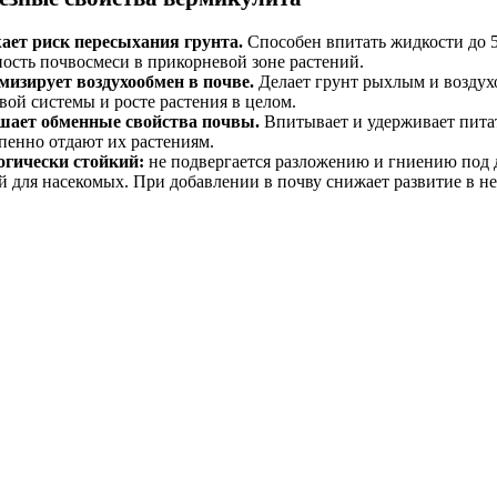
ает риск пересыхания грунта.
Способен впитать жидкости до 
ость почвосмеси в прикорневой зоне растений.
изирует воздухообмен в почве.
Делает грунт рыхлым и воздух
вой системы и росте растения в целом.
шает обменные свойства почвы.
Впитывает и удерживает питат
пенно отдают их растениям.
огически стойкий:
не подвергается разложению и гниению под 
й для насекомых. При добавлении в почву снижает развитие в не