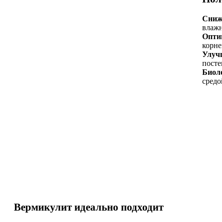
Сниж
влажн
Оптим
корне
Улуч
посте
Биол
средо
Вермикулит идеально подходит