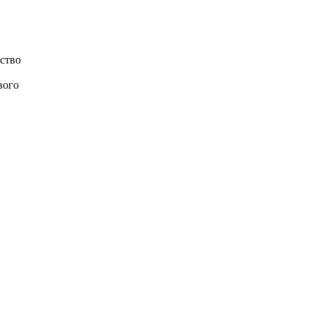
ство
вого