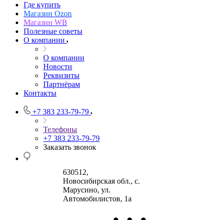
Где купить
Магазин Ozon
Магазин WB
Полезные советы
О компании
О компании
Новости
Реквизиты
Партнёрам
Контакты
+7 383 233-79-79
Телефоны
+7 383 233-79-79
Заказать звонок
630512
,
Новосибирская обл., с.
Марусино
,
ул.
Автомобилистов, 1а
•
•
•
630004
123458
г.
г. Москва
ул.