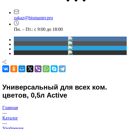
Новосибирск
Маршала Прошлякова,
проспект Димитрова,
30
4/1
zakaz@biomaster.pro
Пн. – Пт.: с 9:00 до 18:00
Универсальный для всех ком.
цветов, 0,5л Active
Главная
—
Каталог
—
Удобрения