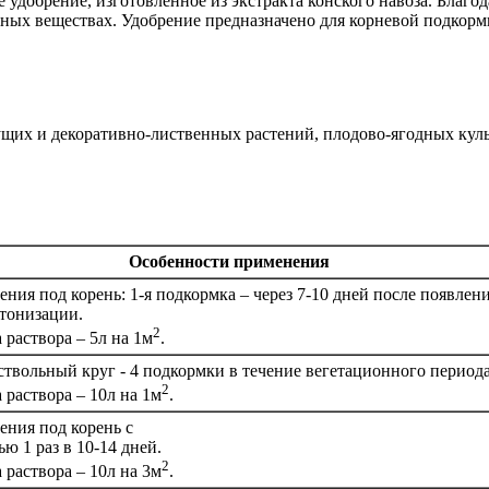
добрение, изготовленное из экстракта конского навоза. Благод
ьных веществах. Удобрение предназначено для корневой подкор
ущих и декоративно-лиственных растений, плодово-ягодных кул
Особенности применения
ения под корень: 1-я подкормка – через 7-10 дней после появлени
утонизации.
2
 раствора – 5л на 1м
.
твольный круг - 4 подкормки в течение вегетационного период
2
 раствора – 10л на 1м
.
ения под корень с
ю 1 раз в 10-14 дней.
2
 раствора – 10л на 3м
.