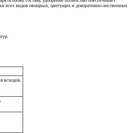
аря особому составу, удобрение полностью обеспечивает
мки всех видов овощных, цветущих и декоративно-лиственных
ьтур.
я всходов,
а