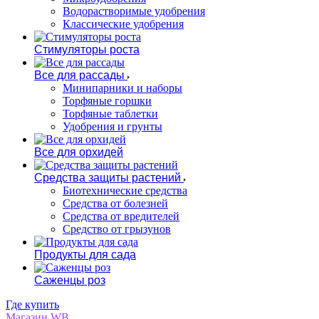
Водорастворимые удобрения
Классические удобрения
Стимуляторы роста
Все для рассады
Минипарники и наборы
Торфяные горшки
Торфяные таблетки
Удобрения и грунты
Все для орхидей
Средства защиты растений
Биотехнические средства
Средства от болезней
Средства от вредителей
Средство от грызунов
Продукты для сада
Саженцы роз
Где купить
Магазин WB