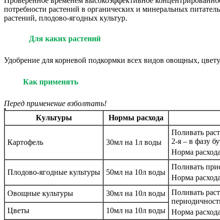
Проверенное временем высокоэффективное концентрированное у
потребности растений в органических и минеральных питател
растений, плодово-ягодных культур.
Для каких растений
Удобрение для корневой подкормки всех видов овощных, цвет
Как применять
Перед применение взболтать!
Культуры
Нормы расхода
Поливать раст
2-я – в фазу б
Картофель
30мл на 1л воды
Норма расхода
Поливать прис
Плодово-ягодные культуры
50мл на 10л воды
Норма расхода
Поливать раст
Овощные культуры
30мл на 10л воды
периодичность
Цветы
10мл на 10л воды
Норма расхода