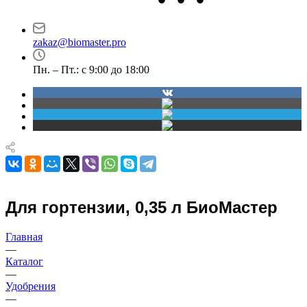
Новосибирск
Маршала Прошлякова,
проспект Димитрова,
30
4/1
zakaz@biomaster.pro
Пн. – Пт.: с 9:00 до 18:00
Для гортензии, 0,35 л БиоМастер
Главная
—
Каталог
—
Удобрения
—