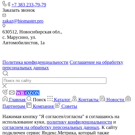
+7 383 233-79-79
Заказать звонок
zakaz@biomaster.pro
630512
,
Новосибирская обл.,
с. Марусино
,
ул.
Автомобилистов, 1а
630004
123458
г. Новосибирск
г. Москва
ул.
•
•
•
проспект Димитрова, 4/1
Маршала Прошлякова, 30
Политика конфиденциальности
Соглашение на обработку
персональных данных
WB
OZON
Главная
Поиск
Каталог
Контакты
Новости
Партнерам
Компания
Советы
Нажимая кнопку "Я согласен/согласна" я соглашаюсь на
использование куки,
политику конфиденциальности
и
согласием на обработку персональных данных
. К сайту
подключен сервис Яндекс.Метрика, который также