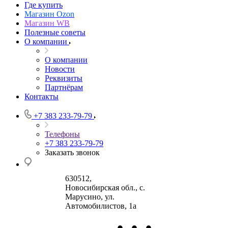
Где купить
Магазин Ozon
Магазин WB
Полезные советы
О компании
О компании
Новости
Реквизиты
Партнёрам
Контакты
+7 383 233-79-79
Телефоны
+7 383 233-79-79
Заказать звонок
630512
,
Новосибирская обл., с.
Марусино
,
ул.
Автомобилистов, 1а
•
•
•
630004
123458
г.
г. Москва
ул.