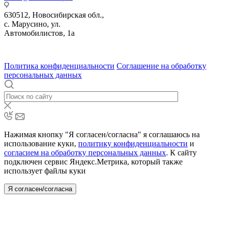
630512
,
Новосибирская обл.,
с. Марусино
,
ул.
Автомобилистов, 1а
630004
123458
г. Новосибирск
г. Москва
ул.
•
•
•
проспект Димитрова, 4/1
Маршала Прошлякова, 30
Политика конфиденциальности
Соглашение на обработку
персональных данных
Нажимая кнопку "Я согласен/согласна" я соглашаюсь на
использование куки,
политику конфиденциальности
и
согласием на обработку персональных данных
. К сайту
подключен сервис Яндекс.Метрика, который также
использует файлы куки
Я согласен/согласна