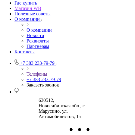
Где купить
Магазин WB
Полезные советы
О компании
О компании
Новости
Реквизиты
Партнёрам
Контакты
+7 383 233-79-79
Телефоны
+7 383 233-79-79
Заказать звонок
630512
,
Новосибирская обл., с.
Марусино
,
ул.
Автомобилистов, 1а
•
•
•
630004
123458
г.
г. Москва
ул.
Новосибирск
Маршала Прошлякова,