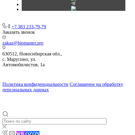
+7 383 233-79-79
Заказать звонок
zakaz@biomaster.pro
630512
,
Новосибирская обл.,
с. Марусино
,
ул.
Автомобилистов, 1а
630004
123458
г. Новосибирск
г. Москва
ул.
•
•
•
проспект Димитрова, 4/1
Маршала Прошлякова, 30
Политика конфиденциальности
Соглашение на обработку
персональных данных
WB
OZON