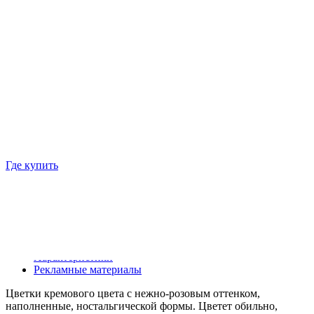
•
Густомахровые цветки
•
Цветки не выгорают на солнце
•
Высокая устойчивость к болезням
Подробности
Где купить
Описание
Характеристики
Рекламные материалы
Цветки кремового цвета с нежно-розовым оттенком,
наполненные, ностальгической формы. Цветет обильно,