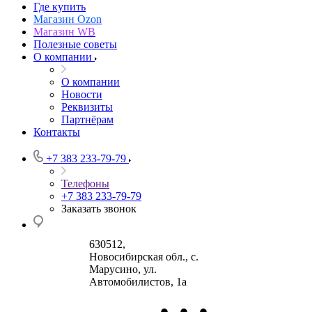
Где купить
Магазин Ozon
Магазин WB
Полезные советы
О компании
О компании
Новости
Реквизиты
Партнёрам
Контакты
+7 383 233-79-79
Телефоны
+7 383 233-79-79
Заказать звонок
630512
,
Новосибирская обл., с.
Марусино
,
ул.
Автомобилистов, 1а
•
•
•
630004
123458
г.
г. Москва
ул.