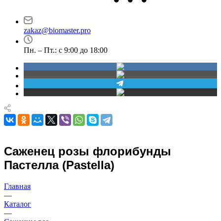
Новосибирск
Маршала Прошлякова,
проспект Димитрова,
30
4/1
zakaz@biomaster.pro
Пн. – Пт.: с 9:00 до 18:00
Саженец розы флорибунды
Пастелла (Pastella)
Главная
—
Каталог
—