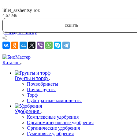
liflet_sazhentsy-roz
4.67 Мб
скачать
Назад к списку
Каталог
Грунты и торф
Почвобрикеты
Почвогрунты
Торф
Субстратные компоненты
Удобрения
Комплексные удобрения
Органоминеральные удобрения
Органические удобрения
Гуминовые удобрения