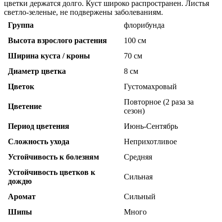
цветки держатся долго. Куст широко распространен. Листья
светло-зеленые, не подвержены заболеваниям.
Группа
флорибунда
Высота взрослого растения
100 см
Ширина куста / кроны
70 см
Диаметр цветка
8 см
Цветок
Густомахровый
Повторное (2 раза за
Цветение
сезон)
Период цветения
Июнь-Сентябрь
Сложность ухода
Неприхотливое
Устойчивость к болезням
Средняя
Устойчивость цветков к
Сильная
дождю
Аромат
Сильный
Шипы
Много