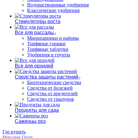
Водорастворимые удобрения
Классические удобрения
Стимуляторы роста
Все для рассады
Минипарники и наборы
Торфяные горшки
Торфяные таблетки
Удобрения и грунты
Все для орхидей
Средства защиты растений
Биотехнические средства
Средства от болезней
Средства от вредителей
Средство от грызунов
Продукты для сада
Саженцы роз
Где купить
Магазин Ozon