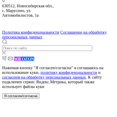
630512
,
Новосибирская обл.,
с. Марусино
,
ул.
Автомобилистов, 1а
630004
123458
г. Новосибирск
г. Москва
ул.
•
•
•
проспект Димитрова, 4/1
Маршала Прошлякова, 30
Политика конфиденциальности
Соглашение на обработку
персональных данных
WB
OZON
Нажимая кнопку "Я согласен/согласна" я соглашаюсь на
использование куки,
политику конфиденциальности
и
согласием на обработку персональных данных
. К сайту
подключен сервис Яндекс.Метрика, который также
использует файлы куки
Я согласен/согласна