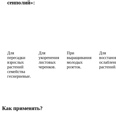
сенполий»:
Для
Для
При
Для
пересадки
укоренения
выращивания
восстано
взрослых
листовых
молодых
ослабле
растений
черенков.
розеток.
растений
семейства
геснериевые.
Как применять?