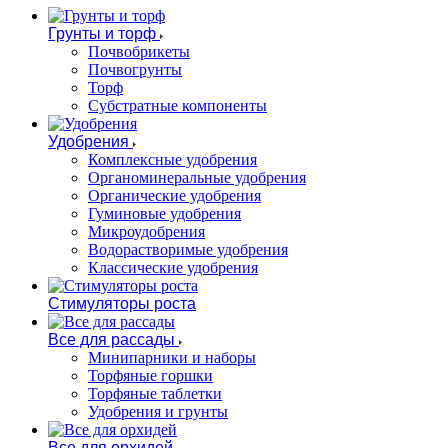
Грунты и торф
Почвобрикеты
Почвогрунты
Торф
Субстратные компоненты
Удобрения
Комплексные удобрения
Органоминеральные удобрения
Органические удобрения
Гуминовые удобрения
Микроудобрения
Водорастворимые удобрения
Классические удобрения
Стимуляторы роста
Все для рассады
Минипарники и наборы
Торфяные горшки
Торфяные таблетки
Удобрения и грунты
Все для орхидей