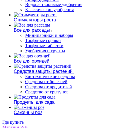
Водорастворимые удобрения
Классические удобрения
Стимуляторы роста
Все для рассады
Минипарники и наборы
Торфяные горшки
Торфяные таблетки
Удобрения и грунты
Все для орхидей
Средства защиты растений
Биотехнические средства
Средства от болезней
Средства от вредителей
Средство от грызунов
Продукты для сада
Саженцы роз
Где купить
Магазин WB