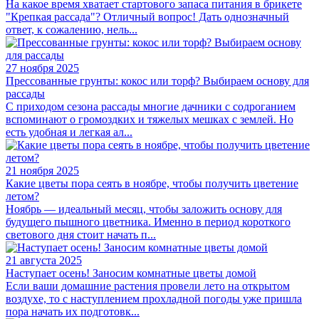
На какое время хватает стартового запаса питания в брикете
"Крепкая рассада"? Отличный вопрос! Дать однозначный
ответ, к сожалению, нель...
27 ноября 2025
Прессованные грунты: кокос или торф? Выбираем основу для
рассады
С приходом сезона рассады многие дачники с содроганием
вспоминают о громоздких и тяжелых мешках с землей. Но
есть удобная и легкая ал...
21 ноября 2025
Какие цветы пора сеять в ноябре, чтобы получить цветение
летом?
Ноябрь — идеальный месяц, чтобы заложить основу для
будущего пышного цветника. Именно в период короткого
светового дня стоит начать п...
21 августа 2025
Наступает осень! Заносим комнатные цветы домой
Если ваши домашние растения провели лето на открытом
воздухе, то с наступлением прохладной погоды уже пришла
пора начать их подготовк...