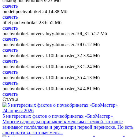
catalog pochvobriket
9.27 Мб
скачать
buklet pochvobriket 24
14.88 Мб
скачать
liflet pochvobriket 23
6.55 Мб
скачать
pochvobriket-universalnyy-biomaster-10l_31
5.57 Мб
скачать
pochvobriket-universalnyy-biomaster-10l
6.12 Мб
скачать
pochvobriket-universal-10l-biomaster_32
3.94 Мб
скачать
pochvobriket-universal-10l-biomaster_33
5.24 Мб
скачать
pochvobriket-universal-10l-biomaster_35
4.13 Мб
скачать
pochvobriket-universal-10l-biomaster_34
4.81 Мб
скачать
Статьи
24 апреля 2026
5 интересных фактов о почвобрикетах «БиоМастер»
Многие садоводы привыкли к мешкам с землей, которые
занимают полбалкона и рвутся при первой переноске. Но есть
альтернатива, которая меня...