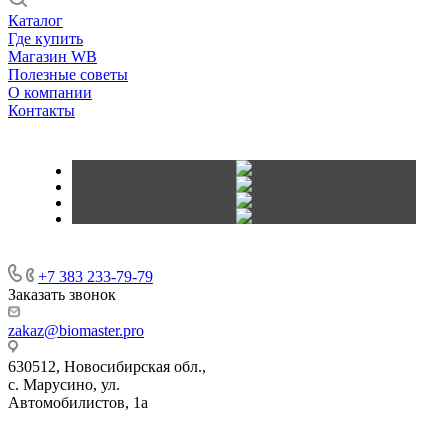
Каталог
Где купить
Магазин WB
Полезные советы
О компании
Контакты
+7 383 233-79-79
Заказать звонок
zakaz@biomaster.pro
630512
,
Новосибирская обл.,
с. Марусино
,
ул.
Автомобилистов, 1а
630004
123458
г. Новосибирск
г. Москва
ул.
•
•
•
проспект Димитрова, 4/1
Маршала Прошлякова, 30