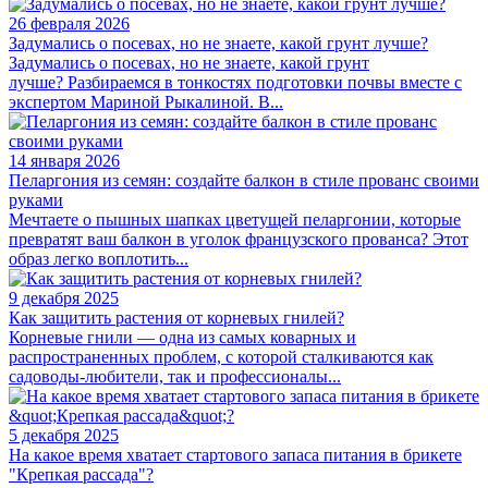
26 февраля 2026
Задумались о посевах, но не знаете, какой грунт лучше?
Задумались о посевах, но не знаете, какой грунт
лучше? Разбираемся в тонкостях подготовки почвы вместе с
экспертом Мариной Рыкалиной. В...
14 января 2026
Пеларгония из семян: создайте балкон в стиле прованс своими
руками
Мечтаете о пышных шапках цветущей пеларгонии, которые
превратят ваш балкон в уголок французского прованса? Этот
образ легко воплотить...
9 декабря 2025
Как защитить растения от корневых гнилей?
Корневые гнили — одна из самых коварных и
распространенных проблем, с которой сталкиваются как
садоводы-любители, так и профессионалы...
5 декабря 2025
На какое время хватает стартового запаса питания в брикете
"Крепкая рассада"?