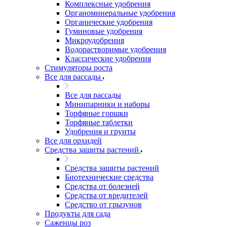
Комплексные удобрения
Органоминеральные удобрения
Органические удобрения
Гуминовые удобрения
Микроудобрения
Водорастворимые удобрения
Классические удобрения
Стимуляторы роста
Все для рассады
Все для рассады
Минипарники и наборы
Торфяные горшки
Торфяные таблетки
Удобрения и грунты
Все для орхидей
Средства защиты растений
Средства защиты растений
Биотехнические средства
Средства от болезней
Средства от вредителей
Средство от грызунов
Продукты для сада
Саженцы роз