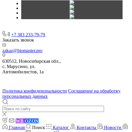
+7 383 233-79-79
Заказать звонок
zakaz@biomaster.pro
630512
,
Новосибирская обл.,
с. Марусино
,
ул.
Автомобилистов, 1а
630004
123458
г. Новосибирск
г. Москва
ул.
•
•
•
проспект Димитрова, 4/1
Маршала Прошлякова, 30
Политика конфиденциальности
Соглашение на обработку
персональных данных
WB
OZON
Главная
Поиск
Каталог
Контакты
Новости