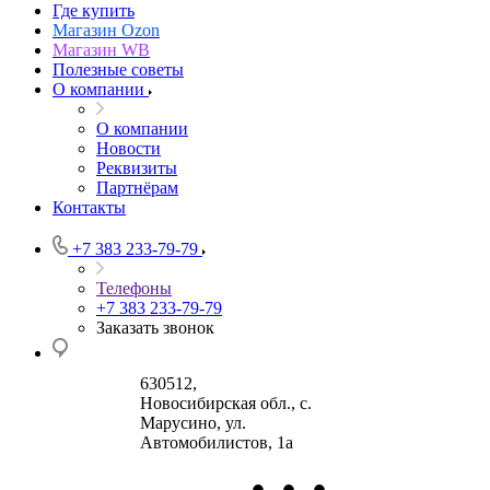
Где купить
Магазин Ozon
Магазин WB
Полезные советы
О компании
О компании
Новости
Реквизиты
Партнёрам
Контакты
+7 383 233-79-79
Телефоны
+7 383 233-79-79
Заказать звонок
630512
,
Новосибирская обл., с.
Марусино
,
ул.
Автомобилистов, 1а
•
•
•
630004
123458
г.
г. Москва
ул.