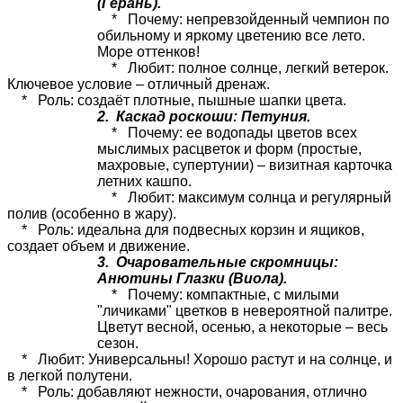
(Герань).
* Почему: непревзойденный чемпион по
обильному и яркому цветению все лето.
Море оттенков!
* Любит: полное солнце, легкий ветерок.
Ключевое условие – отличный дренаж.
* Роль: создаёт плотные, пышные шапки цвета.
2. Каскад роскоши: Петуния.
* Почему: ее водопады цветов всех
мыслимых расцветок и форм (простые,
махровые, супертунии) – визитная карточка
летних кашпо.
* Любит: максимум солнца и регулярный
полив (особенно в жару).
* Роль: идеальна для подвесных корзин и ящиков,
создает объем и движение.
3. Очаровательные скромницы:
Анютины Глазки (Виола).
* Почему: компактные, с милыми
"личиками" цветков в невероятной палитре.
Цветут весной, осенью, а некоторые – весь
сезон.
* Любит: Универсальны! Хорошо растут и на солнце, и
в легкой полутени.
* Роль: добавляют нежности, очарования, отлично