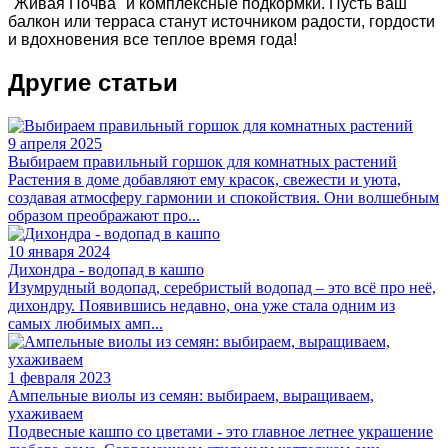
"Живая Почва" и комплексные подкормки. Пусть ваш
балкон или терраса станут источником радости, гордости
и вдохновения все теплое время года!
Другие статьи
9 апреля 2025
Выбираем правильный горшок для комнатных растений
Растения в доме добавляют ему красок, свежести и уюта,
создавая атмосферу гармонии и спокойствия. Они волшебным
образом преображают про...
10 января 2024
Дихондра - водопад в кашпо
Изумрудный водопад, серебристый водопад – это всё про неё,
дихондру. Появившись недавно, она уже стала одним из
самых любимых амп...
1 февраля 2023
Ампельные виолы из семян: выбираем, выращиваем,
ухаживаем
Подвесные кашпо со цветами - это главное летнее украшение