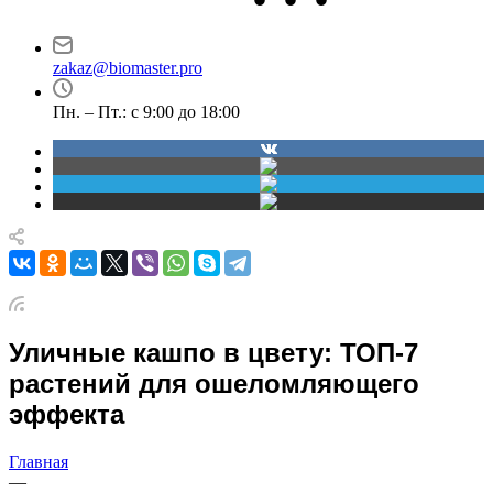
Новосибирск
Маршала Прошлякова,
проспект Димитрова,
30
4/1
zakaz@biomaster.pro
Пн. – Пт.: с 9:00 до 18:00
Уличные кашпо в цвету: ТОП-7
растений для ошеломляющего
эффекта
Главная
—