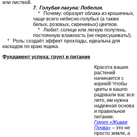
или листвой.
7. Голубая лагуна: Лобелия.
* Почему: образует облака из крошечных,
чаще всего небесно-голубых (а также
белых, розовых, сиреневых) цветков.
* Любит: солнце или легкую полутень,
постоянную влажность (не пересушивать!).
* Роль: создаёт эффект прохлады, идеальна для
каскадов по краю ящика.
Фундамент успеха: грунт и питание
Красота ваших
растений
начинается с
корней! Чтобы
цветы в кашпо
радовали вас все
лето, им нужна
надежная основа
и правильное
питание.
Грунт «Живая
Почва»
– это не
просто земля, а