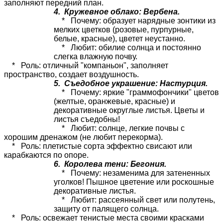
заполняют передний план.
4. Кружевное облако: Вербена.
* Почему: образует нарядные зонтики из
мелких цветков (розовые, пурпурные,
белые, красные), цветет неустанно.
* Любит: обилие солнца и постоянно
слегка влажную почву.
* Роль: отличный "компаньон", заполняет
пространство, создает воздушность.
5. Съедобное украшение: Настурция.
* Почему: яркие "граммофончики" цветов
(желтые, оранжевые, красные) и
декоративные округлые листья. Цветы и
листья съедобны!
* Любит: солнце, легкие почвы с
хорошим дренажом (не любит перекорма).
* Роль: плетистые сорта эффектно свисают или
карабкаются по опоре.
6. Королева тени: Бегония.
* Почему: незаменима для затененных
уголков! Пышное цветение или роскошные
декоративные листья.
* Любит: рассеянный свет или полутень,
защиту от палящего солнца.
* Роль: освежает тенистые места своими красками