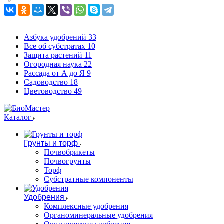
Азбука удобрений
33
Все об субстратах
10
Защита растений
11
Огородная наука
22
Рассада от А до Я
9
Садоводство
18
Цветоводство
49
Каталог
Грунты и торф
Почвобрикеты
Почвогрунты
Торф
Субстратные компоненты
Удобрения
Комплексные удобрения
Органоминеральные удобрения