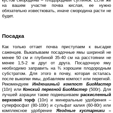
на вашем участке почва кислая, ее нужно
обязательно известковать, иначе смородина расти не
будет.
Посадка
Как только оттает почва приступаем к высадке
саженцев. Выкапываем посадочные ямы шириной не
менее 50 см и глубиной 35-40 см на расстоянии не
менее 1,5-2 м друг от друга.
Посадочную яму
необходимо заправить на ¾ хорошим плодородным
субстратом. Для этого в почву, которая осталась
после выкопки ямы, добавляем компост или перегной.
Рекомендуем
Индюшиный компост БиоМастер
(10л) или
Конский перегной БиоМастер
(500г). Для
лучшей аэрации также подмешиваем
раскисленный
верховой торф
(10л) и минеральные удобрения –
суперфосфат (80-100г) и сульфат калия (60-80г) или
комплексное удобрение
Ягодные кустарники –