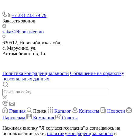
+7 383 233-79-79
Заказать звонок
zakaz@biomaster.pro
630512
,
Новосибирская обл.,
с. Марусино
,
ул.
Автомобилистов, 1а
630004
123458
г. Новосибирск
г. Москва
ул.
•
•
•
проспект Димитрова, 4/1
Маршала Прошлякова, 30
Политика конфиденциальности
Соглашение на обработку
персональных данных
Главная
Поиск
Каталог
Контакты
Новости
Партнерам
Компания
Советы
Нажимая кнопку "Я согласен/согласна" я соглашаюсь на
использование куки,
политику конфиденциальности
и