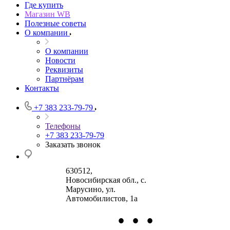
Где купить
Магазин WB
Полезные советы
О компании
О компании
Новости
Реквизиты
Партнёрам
Контакты
+7 383 233-79-79
Телефоны
+7 383 233-79-79
Заказать звонок
630512
,
Новосибирская обл., с.
Марусино
,
ул.
Автомобилистов, 1а
•
•
•
630004
123458
г.
г. Москва
ул.
Новосибирск
Маршала Прошлякова,