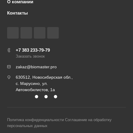
О компании
Контакты
+7 383 233-79-79
Заказать звонок
zakaz@biomaster.pro
630512
,
Новосибирская обл.,
с. Марусино
,
ул.
Автомобилистов, 1а
•
•
•
630004
123458
г. Новосибирск
г. Москва
ул.
проспект Димитрова, 4/1
Маршала Прошлякова, 30
Политика конфиденциальности
Соглашение на обработку
персональных данных