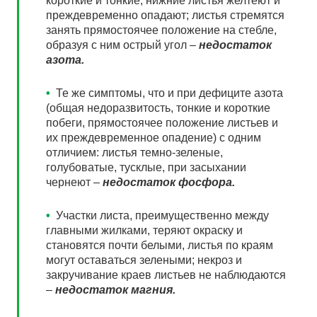
короткие и тонкие, нижние листья желтеют и
преждевременно опадают; листья стремятся
занять прямостоячее положение на стебле,
образуя с ним острый угол –
недостаток
азота.
•
Те же симптомы, что и при дефиците азота
(общая недоразвитость, тонкие и короткие
побеги, прямостоячее положение листьев и
их преждевременное опадение) с одним
отличием: листья темно-зеленые,
голубоватые, тусклые, при засыхании
чернеют –
недостаток фосфора.
•
Участки листа, преимущественно между
главными жилками, теряют окраску и
становятся почти белыми, листья по краям
могут оставаться зелеными; некроз и
закручивание краев листьев не наблюдаются
–
недостаток магния.