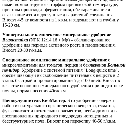
помет компостируется с торфом при высокой температуре,
при этом происходит ферментация, обеззараживание и
связывание азота в доступные для растений соединения.
Вносят 4-5 кг компоста на 1 кв.м. и заделывают на глубину
15-20 см.
Универсальное комплексное минеральное удобрение
Вырастайка
(NPK 12:14:16 + Mg) – сбалансированное
удобрение для периода активного роста и плодоношения.
Вносят 20-30 г/кв.м.
Специальное комплексное минеральное удобрение
с
микроэлементами для томатов, перцев и баклажанов
Большой
помидор
. Удобрение с системой питания "Long-quick time",
обеспечивающей высвобождение питательных веществ в 2
этапа: быстрый и пролонгированный до 100 дней. Вносят в
качастве основного минерального удобрения при подготовке
почвы, норма внесения 40г/кв.м.
Почвоулучшитель БиоМастер.
Это удобрение содержит
набор из натурального органического вещества, гуматов,
фульвокислот и питательных элементов, необходимых для
восстановления природного плодородия истощенных и
бесструктурных почв. Вносят под перекопку 40-50 г/кв.м.