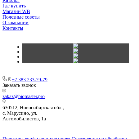
Каталог
Где купить
Магазин WB
Полезные советы
О компании
Контакты
+7 383 233-79-79
Заказать звонок
zakaz@biomaster.pro
630512
,
Новосибирская обл.,
с. Марусино
,
ул.
Автомобилистов, 1а
630004
123458
г. Новосибирск
г. Москва
ул.
•
•
•
проспект Димитрова, 4/1
Маршала Прошлякова, 30
Политика конфиденциальности
Соглашение на обработку