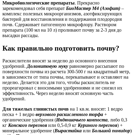
Микробиологические препараты
. Прекрасно
зарекомендовал себя препарат
БиоМастер М4 (Азофит)
–
комплекс полезных микроорганизмов, азотфиксирующих
бактерий для восстановления и поддержания плодородия
почв. Сдерживает патогенную микрофлору. Раствором
препарата (100 мл на 10 л) проливают почву за 2-3 дня до
высадки рассады.
Как правильно подготовить почву?
Раскислители вносят за неделю до основного внесения
удобрений.
Доломитовую муку
равномерно рассыпают по
поверхности почвы из расчета 300-500 г на квадратный метр,
в зависимости от типа почвы, перекапывают и оставляют на
неделю. Делается это для того, чтобы раскислитель не
прореагировал с вносимыми удобрениями и не снизил их
эффективность. Через неделю вносят основную часть
удобрений.
Для тяжелых глинистых почв
на 1 кв.м. вносят: 1 ведро
песка + 1 ведро
верхового раскисленного торфа
+
органические удобрения (
Индюшачьего компоста
, либо 0,3
кг
Конского перегноя
или 0,5-0,9 кг
Куриного перегноя
) +
минеральное удобрение (
Вырастайка
или
Большой помидор
)