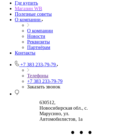
Где купить
Магазин WB
Полезные советы
О компании
О компании
Новости
Реквизиты
Партнёрам
Контакты
+7 383 233-79-79
Телефоны
+7 383 233-79-79
Заказать звонок
630512
,
Новосибирская обл., с.
Марусино
,
ул.
Автомобилистов, 1а
•
•
•
630004
123458
г.
г. Москва
ул.
Новосибирск
Маршала Прошлякова,