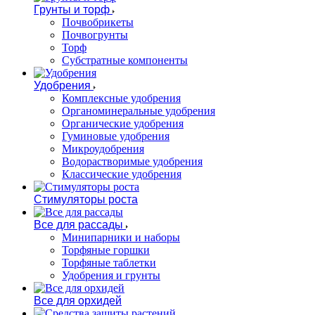
Грунты и торф
Почвобрикеты
Почвогрунты
Торф
Субстратные компоненты
Удобрения
Комплексные удобрения
Органоминеральные удобрения
Органические удобрения
Гуминовые удобрения
Микроудобрения
Водорастворимые удобрения
Классические удобрения
Стимуляторы роста
Все для рассады
Минипарники и наборы
Торфяные горшки
Торфяные таблетки
Удобрения и грунты
Все для орхидей