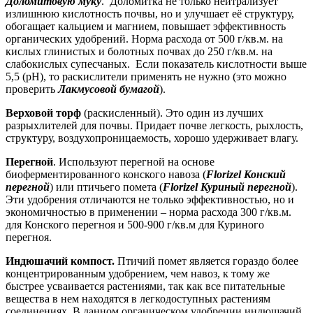
Доломитовую муку
. Доломитка не только нейтрализует
излишнюю кислотность почвы, но и улучшает её структуру,
обогащает кальцием и магнием, повышает эффективность
органических удобрений. Норма расхода от 500 г/кв.м. на
кислых глинистых и болотных почвах до 250 г/кв.м. на
слабокислых супесчаных. Если показатель кислотности выше
5,5 (рН), то раскислители применять не нужно (это можно
проверить
Лакмусовой бумагой
).
Верховой торф
(раскисленный). Это один из лучших
разрыхлителей для почвы. Придает почве легкость, рыхлость,
структуру, воздухопроницаемость, хорошо удерживает влагу.
Перегной
. Используют перегной на основе
биоферментированного конского навоза (
Florizel Конский
перегной
) или птичьего помета (
Florizel Куриный перегной
).
Эти удобрения отличаются не только эффективностью, но и
экономичностью в применении – норма расхода 300 г/кв.м.
для Конского перегноя и 500-900 г/кв.м для Куриного
перегноя.
Индюшачий компост.
Птичий помет является гораздо более
концентрированным удобрением, чем навоз, к тому же
быстрее усваивается растениями, так как все питательные
вещества в нем находятся в легкодоступных растениям
соединениях. В данном органическом удобрении индюшачий