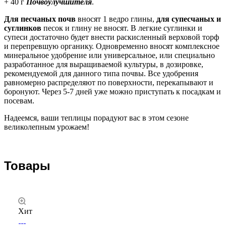
+ 40 г
Почвоулучшителя
.
Для песчаных почв
вносят 1 ведро глины,
для супесчаных и
суглинков
песок и глину не вносят. В легкие суглинки и
супеси достаточно будет внести раскисленный верховой торф
и перепревшую органику. Одновременно вносят комплексное
минеральное удобрение или универсальное, или специально
разработанное для выращиваемой культуры, в дозировке,
рекомендуемой для данного типа почвы. Все удобрения
равномерно распределяют по поверхности, перекапывают и
боронуют. Через 5-7 дней уже можно приступать к посадкам и
посевам.
Надеемся, ваши теплицы порадуют вас в этом сезоне
великолепным урожаем!
Товары
Хит