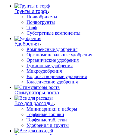
Грунты и торф
Почвобрикеты
Почвогрунты
Торф
Субстратные компоненты
Удобрения
Комплексные удобрения
Органоминеральные удобрения
Органические удобрения
Гуминовые удобрения
Микроудобрения
Водорастворимые удобрения
Классические удобрения
Стимуляторы роста
Все для рассады
Минипарники и наборы
Торфяные горшки
Торфяные таблетки
Удобрения и грунты