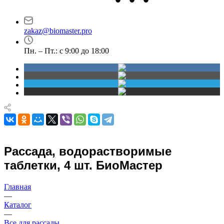
Новосибирск
Маршала Прошлякова,
проспект Димитрова,
30
4/1
zakaz@biomaster.pro
Пн. – Пт.: с 9:00 до 18:00
Рассада, водорастворимые
таблетки, 4 шт. БиоМастер
Главная
—
Каталог
—
Все для рассады