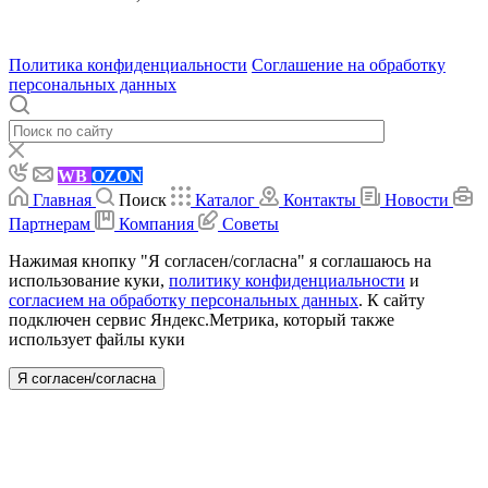
630004
123458
г. Новосибирск
г. Москва
ул.
•
•
•
проспект Димитрова, 4/1
Маршала Прошлякова, 30
Политика конфиденциальности
Соглашение на обработку
персональных данных
WB
OZON
Главная
Поиск
Каталог
Контакты
Новости
Партнерам
Компания
Советы
Нажимая кнопку "Я согласен/согласна" я соглашаюсь на
использование куки,
политику конфиденциальности
и
согласием на обработку персональных данных
. К сайту
подключен сервис Яндекс.Метрика, который также
использует файлы куки
Я согласен/согласна