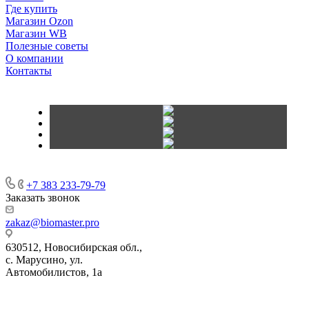
Где купить
Магазин Ozon
Магазин WB
Полезные советы
О компании
Контакты
+7 383 233-79-79
Заказать звонок
zakaz@biomaster.pro
630512
,
Новосибирская обл.,
с. Марусино
,
ул.
Автомобилистов, 1а
630004
123458
г. Новосибирск
г. Москва
ул.
•
•
•
проспект Димитрова, 4/1
Маршала Прошлякова, 30