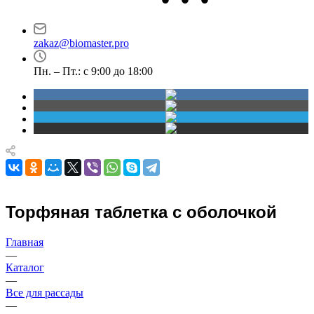
Новосибирск
Маршала Прошлякова,
проспект Димитрова,
30
4/1
zakaz@biomaster.pro
Пн. – Пт.: с 9:00 до 18:00
Торфяная таблетка с оболочкой
Главная
—
Каталог
—
Все для рассады
—