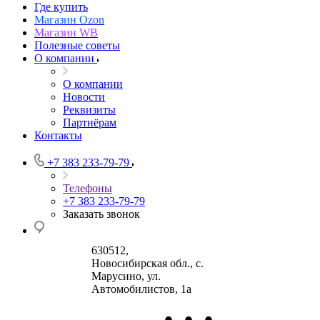
Где купить
Магазин Ozon
Магазин WB
Полезные советы
О компании
О компании
Новости
Реквизиты
Партнёрам
Контакты
+7 383 233-79-79
Телефоны
+7 383 233-79-79
Заказать звонок
630512
,
Новосибирская обл., с.
Марусино
,
ул.
Автомобилистов, 1а
•
•
•
630004
123458
г.
г. Москва
ул.