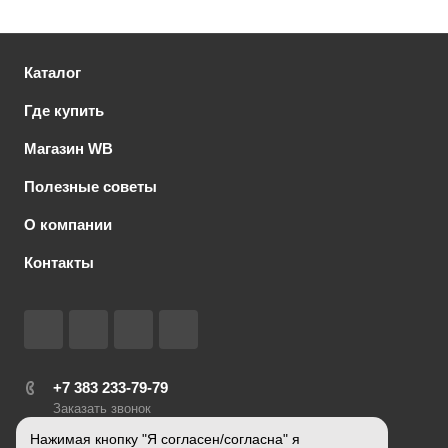
Каталог
Где купить
Магазин WB
Полезные советы
О компании
Контакты
+7 383 233-79-79
Заказать звонок
Нажимая кнопку "Я согласен/согласна" я
zakaz@biomaster.pro