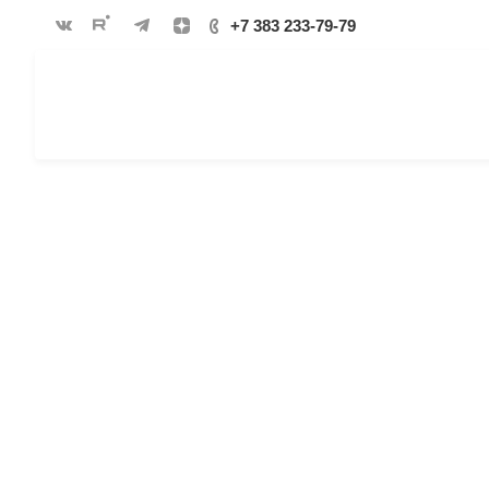
+7 383 233-79-79
Индюшачий компост
здоровое питание 
растений