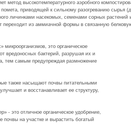
яет метод высокотемпературного аэробного компостирова
помета, приводящей к сильному разогреванию сырья (до
нного личинками насекомых, семенами сорных растений
от переходит из аммиачной формы в связанную белкову
» микроорганизмов, это органическое
т вредоносных бактерий, разрушая их и
та, тем самым предупреждая размножение
орые также насыщают почвы питательными
улучшает и восстанавливает ее структуру,
» - это отличное органическое удобрение,
е почвы на участке и вырастить богатый