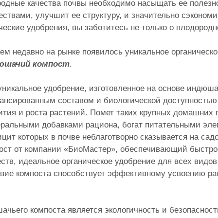
одные качества почвы необходимо насыщать ее полезно
ествами, улучшит ее структуру, и значительно сэконом
еские удобрения, вы заботитесь не только о плодородно
ем недавно на рынке появилось уникальное органическо
юшачий компост
.
уникальное удобрение, изготовленное на основе индюша
ансированным составом и биологической доступностью
ития и роста растений. Помет таких крупных домашних п
ральными добавками рациона, богат питательными эле
цит которых в почве неблаготворно сказывается на са
ост от компании «БиоМастер», обеспечивающий быстро
ств, идеальное органическое удобрение для всех видов
твие компоста способствует эффективному усвоению ра
ьего компоста является экологичность и безопасност