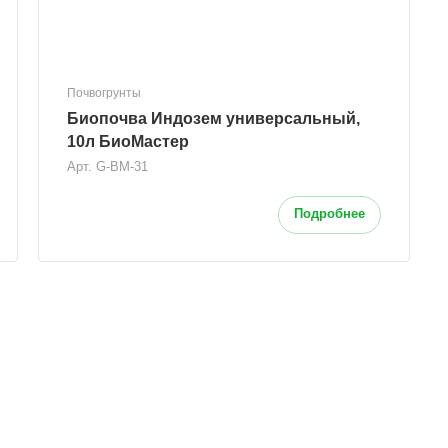
Почвогрунты
Биопочва Индозем универсальный,
10л БиоМастер
Арт.
G-BM-31
Подробнее