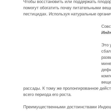
Чтобы восстановить или поддержать плодор
помогут обогатить почву питательными вещ
пестицидах. Используя натуральные органич
Совс
И
нд
Это 
сбал
разв
мине
дефи
комп
веще
рассады. К тому же пролонгированное дейс
всего периода его роста.
Преимущественными достоинствами Индюшач