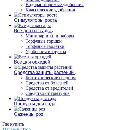
Водорастворимые удобрения
Классические удобрения
Стимуляторы роста
Все для рассады
Минипарники и наборы
Торфяные горшки
Торфяные таблетки
Удобрения и грунты
Все для орхидей
Средства защиты растений
Биотехнические средства
Средства от болезней
Средства от вредителей
Средство от грызунов
Продукты для сада
Саженцы роз
Где купить
Магазин Ozon