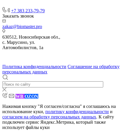
+7 383 233-79-79
Заказать звонок
zakaz@biomaster.pro
630512
,
Новосибирская обл.,
с. Марусино
,
ул.
Автомобилистов, 1а
630004
123458
г. Новосибирск
г. Москва
ул.
•
•
•
проспект Димитрова, 4/1
Маршала Прошлякова, 30
Политика конфиденциальности
Соглашение на обработку
персональных данных
WB
OZON
Нажимая кнопку "Я согласен/согласна" я соглашаюсь на
использование куки,
политику конфиденциальности
и
согласием на обработку персональных данных
. К сайту
подключен сервис Яндекс.Метрика, который также
использует файлы куки