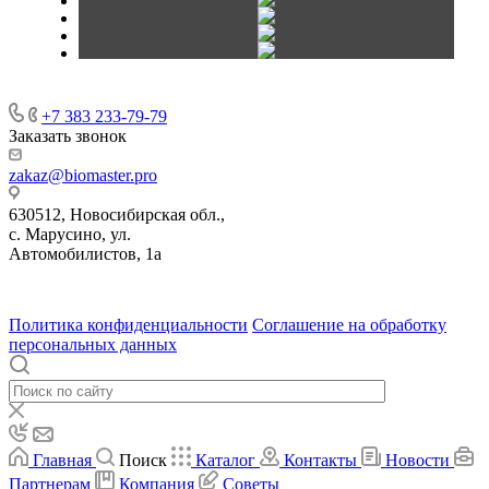
+7 383 233-79-79
Заказать звонок
zakaz@biomaster.pro
630512
,
Новосибирская обл.,
с. Марусино
,
ул.
Автомобилистов, 1а
630004
123458
г. Новосибирск
г. Москва
ул.
•
•
•
проспект Димитрова, 4/1
Маршала Прошлякова, 30
Политика конфиденциальности
Соглашение на обработку
персональных данных
Главная
Поиск
Каталог
Контакты
Новости
Партнерам
Компания
Советы